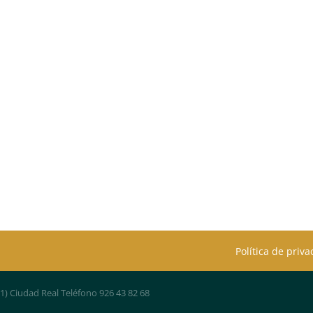
Política de priv
01) Ciudad Real Teléfono 926 43 82 68