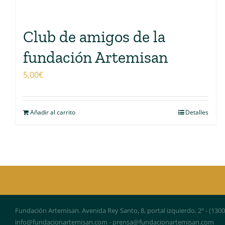
Club de amigos de la
fundación Artemisan
5,00
€
Añadir al carrito
Detalles
Fundación Artemisan. Avenida Rey Santo, 8, portal izquierdo, 2º - (130
info@fundacionartemisan.com - prensa@fundacionartemisan.com