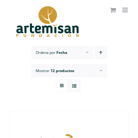
Saltar
al
contenido
Ordena por
Fecha
Mostrar
12 productos