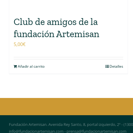
Club de amigos de la
fundación Artemisan
5,00
€
Añadir al carrito
Detalles
Fundación Artemisan. Avenida Rey Santo, 8, portal izquierdo, 2º - (130
info@fundacionartemisan.com - prensa@fundacionartemisan.com