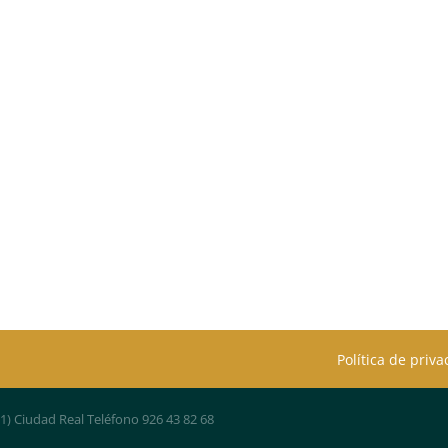
Política de priv
01) Ciudad Real Teléfono 926 43 82 68