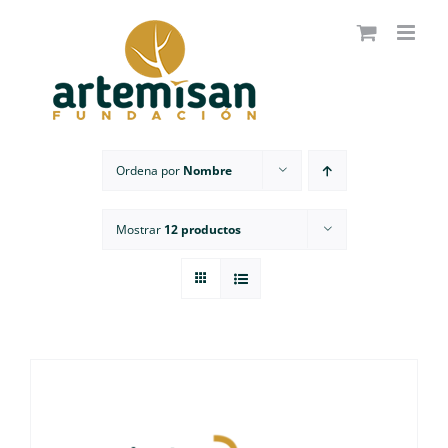
Saltar
al
contenido
Ordena por
Nombre
Mostrar
12 productos