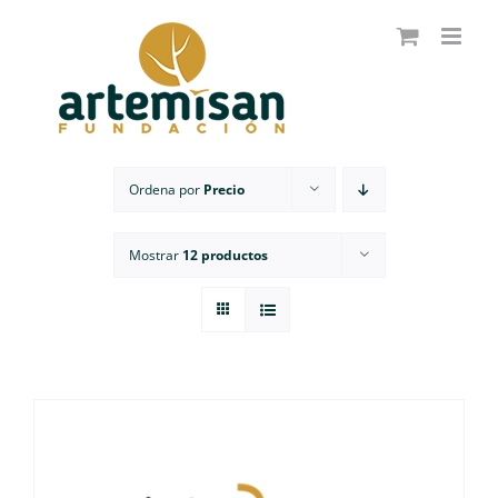
Saltar
al
contenido
Ordena por
Precio
Mostrar
12 productos