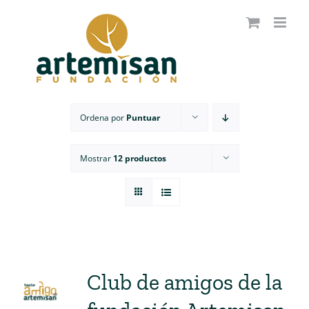
Saltar
al
contenido
Ordena por
Puntuar
Mostrar
12 productos
Club de amigos de la