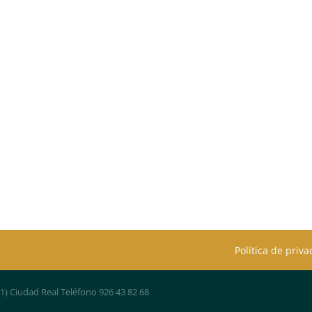
Política de priv
01) Ciudad Real Teléfono 926 43 82 68