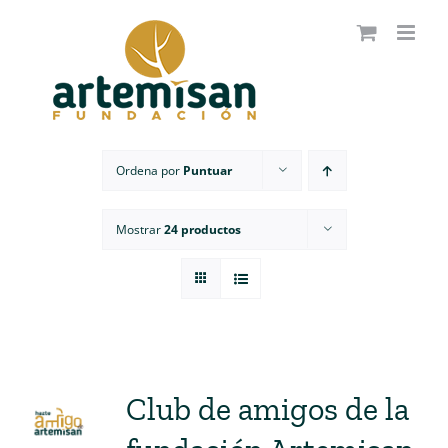
Saltar
al
contenido
Ordena por
Puntuar
Mostrar
24 productos
Club de amigos de la