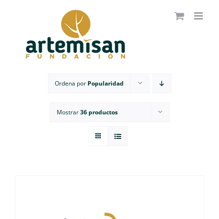
Saltar
al
contenido
Ordena por
Popularidad
Mostrar
36 productos