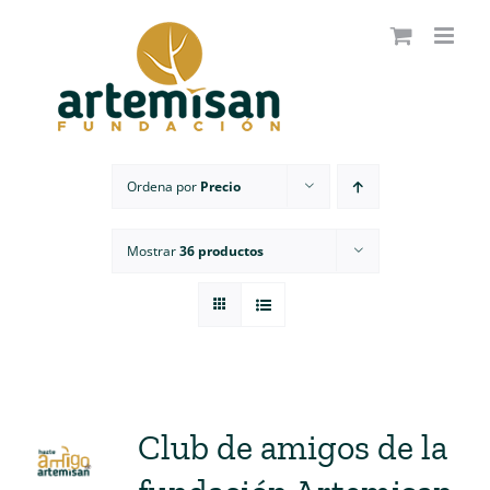
Saltar
al
contenido
Ordena por
Precio
Mostrar
36 productos
Club de amigos de la