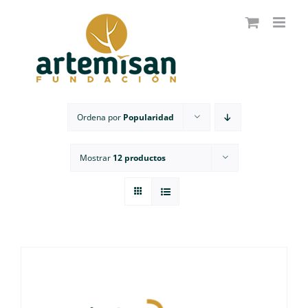
Saltar
al
contenido
Ordena por
Popularidad
Mostrar
12 productos