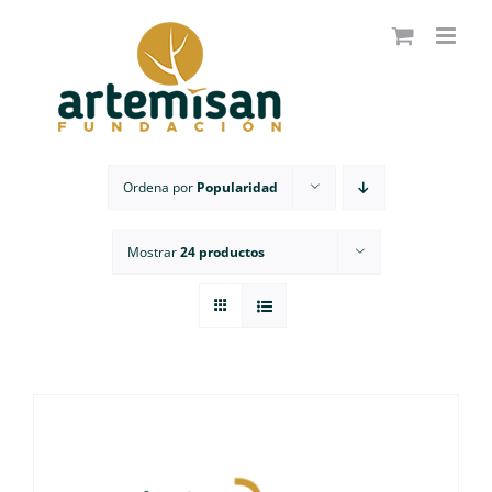
Saltar
al
contenido
Ordena por
Popularidad
Mostrar
24 productos