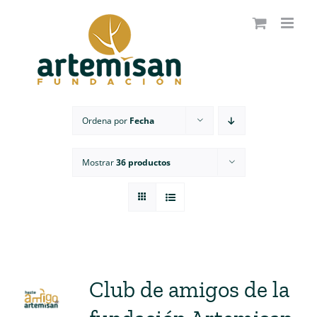
Saltar
al
contenido
Ordena por
Fecha
Mostrar
36 productos
Club de amigos de la