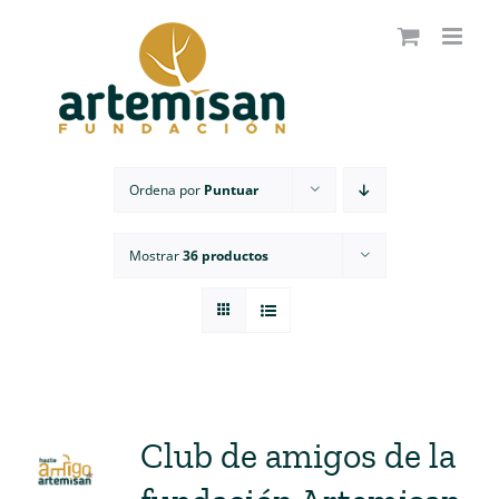
Saltar
al
contenido
Ordena por
Puntuar
Mostrar
36 productos
Club de amigos de la