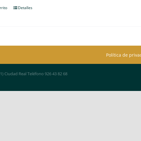
rrito
Detalles
Política de priv
01) Ciudad Real Teléfono 926 43 82 68