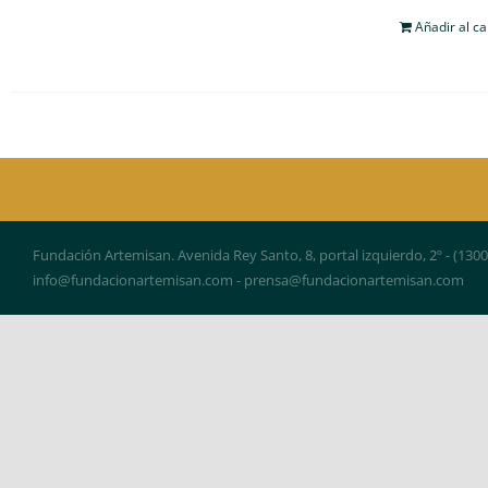
Añadir al ca
Fundación Artemisan. Avenida Rey Santo, 8, portal izquierdo, 2º - (130
info@fundacionartemisan.com - prensa@fundacionartemisan.com