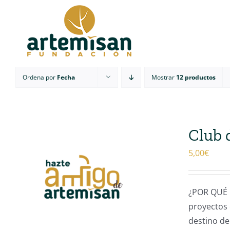
Saltar
al
contenido
Ordena por
Fecha
Mostrar
12 productos
Club 
5,00
€
¿POR QUÉ 
proyectos 
destino de