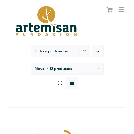
Saltar
al
contenido
Ordena por
Nombre
Mostrar
12 productos