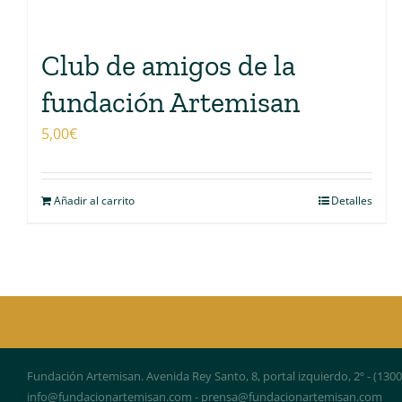
Club de amigos de la
fundación Artemisan
5,00
€
Añadir al carrito
Detalles
Fundación Artemisan. Avenida Rey Santo, 8, portal izquierdo, 2º - (130
info@fundacionartemisan.com - prensa@fundacionartemisan.com