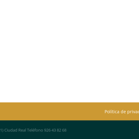
Política de priv
01) Ciudad Real Teléfono 926 43 82 68