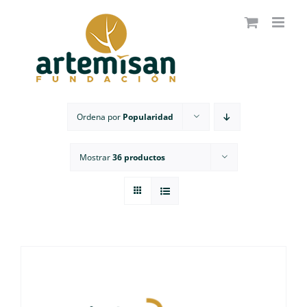
Saltar
al
contenido
Ordena por
Popularidad
Mostrar
36 productos