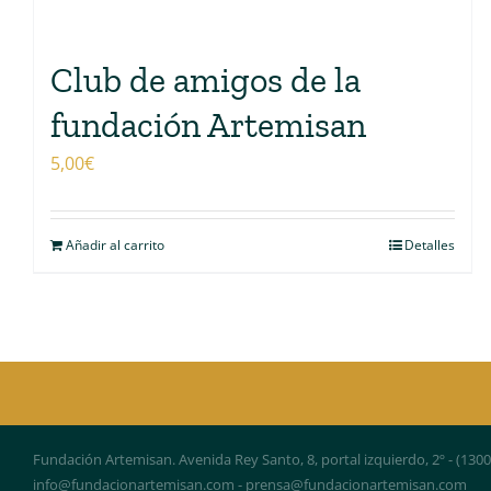
Club de amigos de la
fundación Artemisan
5,00
€
Añadir al carrito
Detalles
Fundación Artemisan. Avenida Rey Santo, 8, portal izquierdo, 2º - (130
info@fundacionartemisan.com - prensa@fundacionartemisan.com