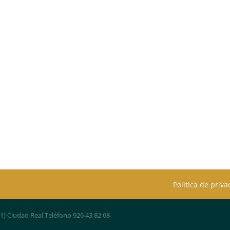
Política de priv
01) Ciudad Real Teléfono 926 43 82 68