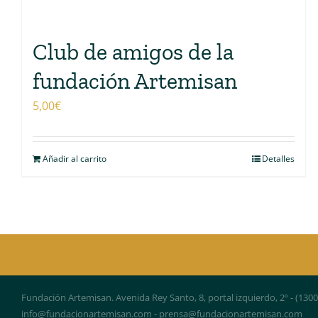
Club de amigos de la
fundación Artemisan
5,00
€
Añadir al carrito
Detalles
Fundación Artemisan. Avenida Rey Santo, 8, portal izquierdo, 2º - (130
info@fundacionartemisan.com - prensa@fundacionartemisan.com