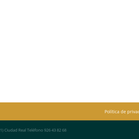
Política de priv
01) Ciudad Real Teléfono 926 43 82 68