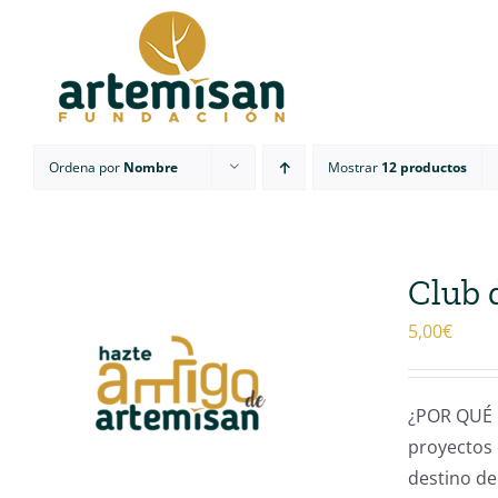
Saltar
al
contenido
Ordena por
Nombre
Mostrar
12 productos
Club 
5,00
€
¿POR QUÉ 
proyectos 
destino de