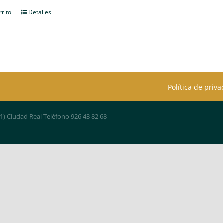
rrito
Detalles
Política de priv
01) Ciudad Real Teléfono 926 43 82 68