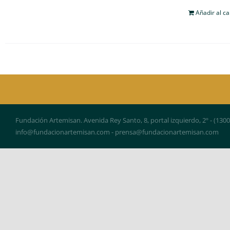
Añadir al ca
Fundación Artemisan. Avenida Rey Santo, 8, portal izquierdo, 2º - (130
info@fundacionartemisan.com - prensa@fundacionartemisan.com