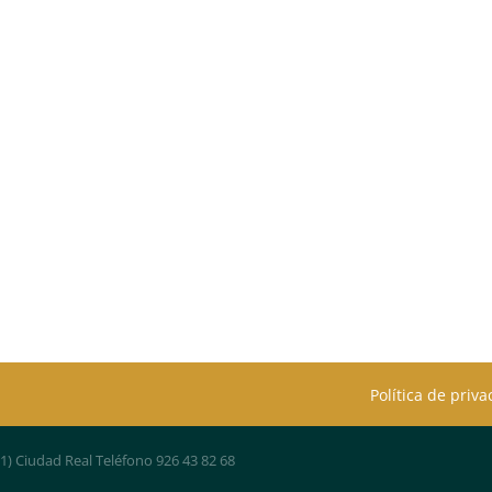
Política de priv
01) Ciudad Real Teléfono 926 43 82 68