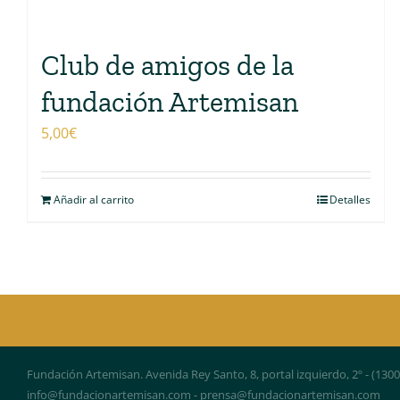
Club de amigos de la
fundación Artemisan
5,00
€
Añadir al carrito
Detalles
Fundación Artemisan. Avenida Rey Santo, 8, portal izquierdo, 2º - (130
info@fundacionartemisan.com - prensa@fundacionartemisan.com