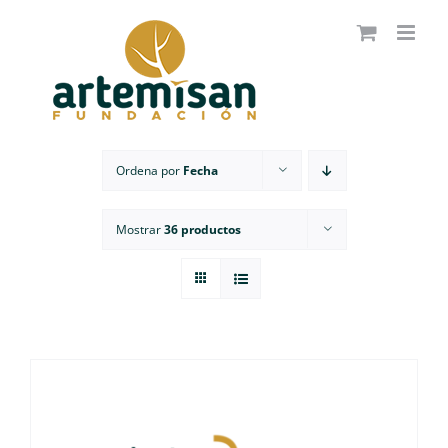
Saltar
al
contenido
Ordena por
Fecha
Mostrar
36 productos