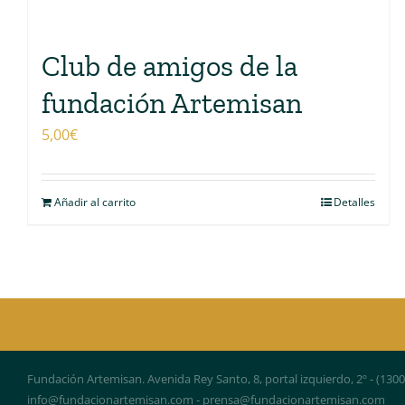
Club de amigos de la
fundación Artemisan
5,00
€
Añadir al carrito
Detalles
Fundación Artemisan. Avenida Rey Santo, 8, portal izquierdo, 2º - (130
info@fundacionartemisan.com - prensa@fundacionartemisan.com