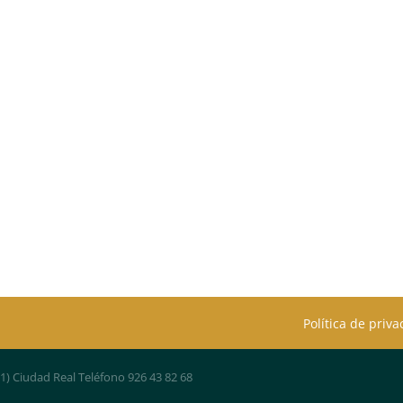
Política de priv
01) Ciudad Real Teléfono 926 43 82 68