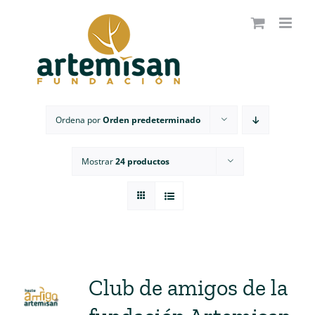
Saltar
al
contenido
Ordena por
Orden predeterminado
Mostrar
24 productos
Club de amigos de la