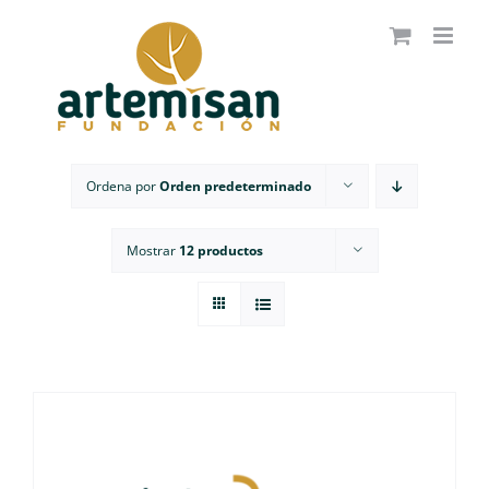
Saltar
al
contenido
Ordena por
Orden predeterminado
Mostrar
12 productos