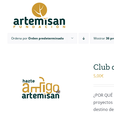
Saltar
al
contenido
Ordena por
Orden predeterminado
Mostrar
36 p
Club 
5,00
€
¿POR QUÉ 
proyectos 
destino de