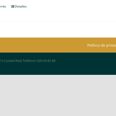
rrito
Detalles
Política de priv
01) Ciudad Real Teléfono 926 43 82 68