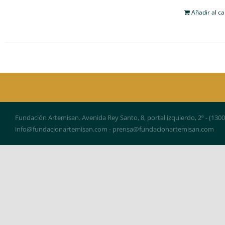
Añadir al ca
Fundación Artemisan. Avenida Rey Santo, 8, portal izquierdo, 2º - (130
info@fundacionartemisan.com - prensa@fundacionartemisan.com