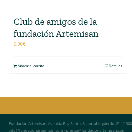
Club de amigos de la
fundación Artemisan
5,00
€
Añadir al carrito
Detalles
Fundación Artemisan. Avenida Rey Santo, 8, portal izquierdo, 2º - (130
info@fundacionartemisan.com - prensa@fundacionartemisan.com