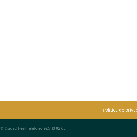
Política de priv
01) Ciudad Real Teléfono 926 43 82 68