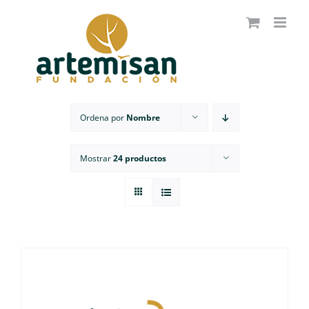
Saltar
al
contenido
Ordena por
Nombre
Mostrar
24 productos