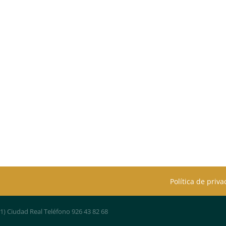
Política de priv
01) Ciudad Real Teléfono 926 43 82 68