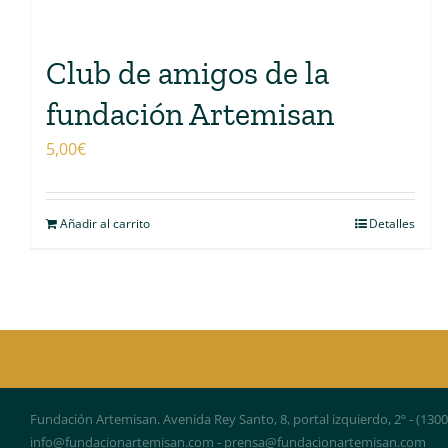
Club de amigos de la
fundación Artemisan
5,00
€
Añadir al carrito
Detalles
Fundación Artemisan. Avenida Rey Santo, 8, portal izquierdo, 2º - (130
info@fundacionartemisan.com - prensa@fundacionartemisan.com