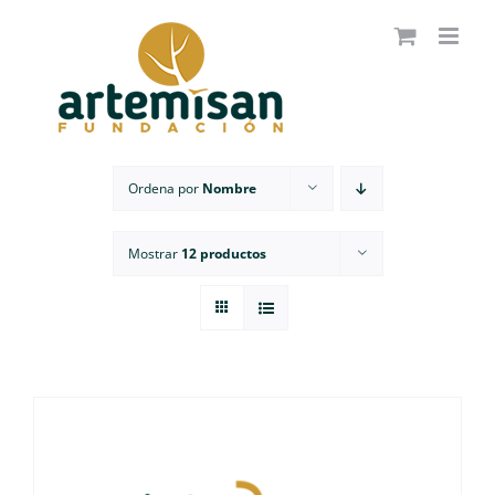
Saltar
al
contenido
Ordena por
Nombre
Mostrar
12 productos