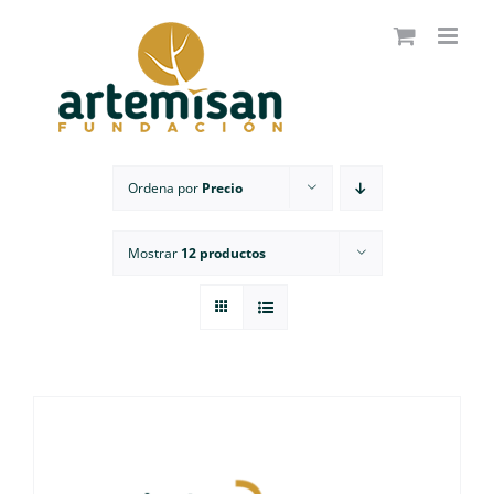
Saltar
al
contenido
Ordena por
Precio
Mostrar
12 productos