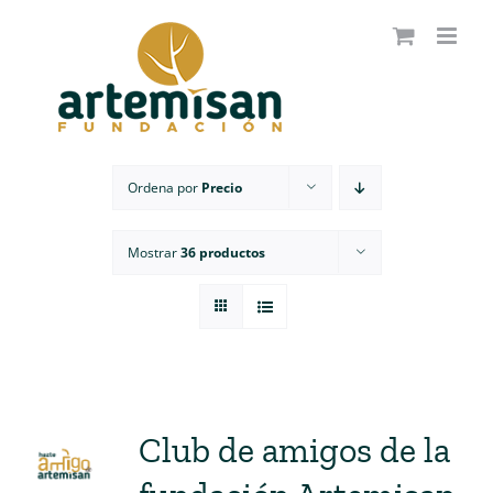
Saltar
al
contenido
Ordena por
Precio
Mostrar
36 productos
Club de amigos de la