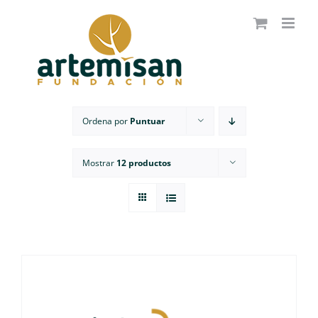
Saltar
al
contenido
Ordena por
Puntuar
Mostrar
12 productos