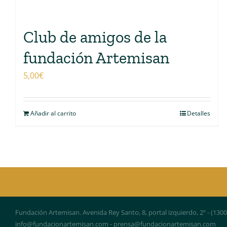
Club de amigos de la
fundación Artemisan
5,00
€
Añadir al carrito
Detalles
Fundación Artemisan. Avenida Rey Santo, 8, portal izquierdo, 2º - (130
info@fundacionartemisan.com - prensa@fundacionartemisan.com