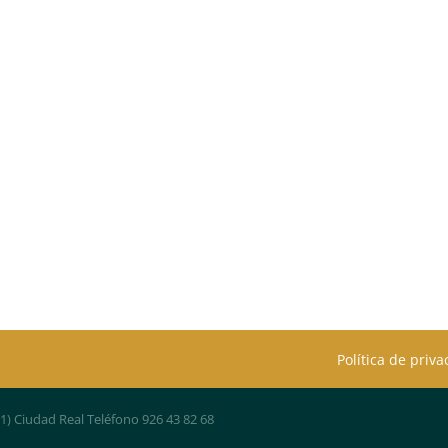
Política de priv
01) Ciudad Real Teléfono 926 43 82 68