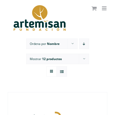
Saltar
al
contenido
Ordena por
Nombre
Mostrar
12 productos