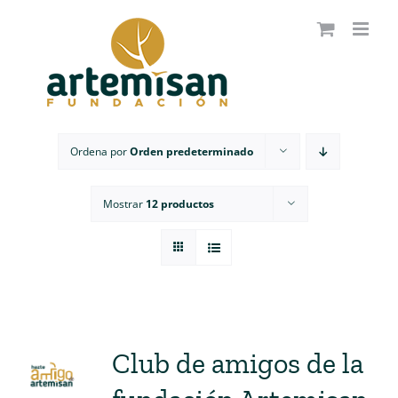
Saltar
al
contenido
Ordena por
Orden predeterminado
Mostrar
12 productos
Club de amigos de la