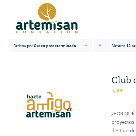
Saltar
al
contenido
Ordena por
Orden predeterminado
Mostrar
12 p
Club 
5,00
€
¿POR QUÉ 
proyectos 
destino de