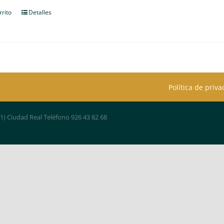
rrito
Detalles
Política de priv
01) Ciudad Real Teléfono 926 43 82 68