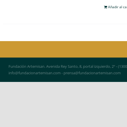
Añadir al ca
Fundación Artemisan. Avenida Rey Santo, 8, portal izquierdo, 2º - (130
info@fundacionartemisan.com - prensa@fundacionartemisan.com