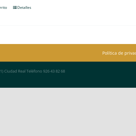
rrito
Detalles
Política de priv
01) Ciudad Real Teléfono 926 43 82 68