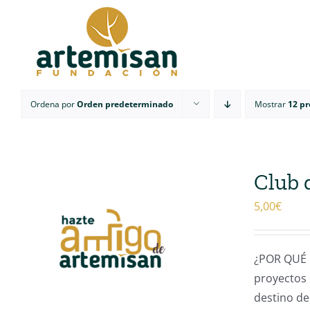
Saltar
al
contenido
Ordena por
Orden predeterminado
Mostrar
12 p
Club 
5,00
€
¿POR QUÉ 
proyectos 
destino de