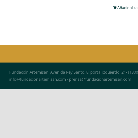
Añadir al ca
Fundación Artemisan. Avenida Rey Santo, 8, portal izquierdo, 2º - (130
info@fundacionartemisan.com - prensa@fundacionartemisan.com