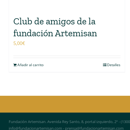
Club de amigos de la
fundación Artemisan
5,00
€
Añadir al carrito
Detalles
Fundación Artemisan. Avenida Rey Santo, 8, portal izquierdo, 2º - (130
info@fundacionartemisan.com - prensa@fundacionartemisan.com