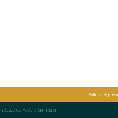
Política de priv
01) Ciudad Real Teléfono 926 43 82 68