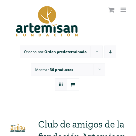
Saltar
al
contenido
Ordena por
Orden predeterminado
Mostrar
36 productos
Club de amigos de la