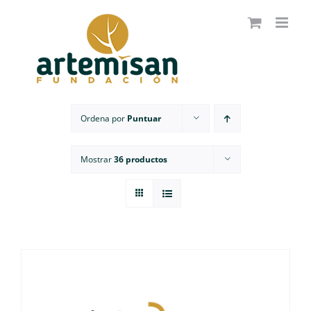
Saltar
al
contenido
Ordena por
Puntuar
Mostrar
36 productos