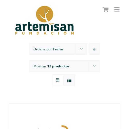
Saltar
al
contenido
Ordena por
Fecha
Mostrar
12 productos