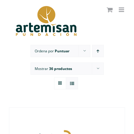
Saltar
al
contenido
Ordena por
Puntuar
Mostrar
36 productos