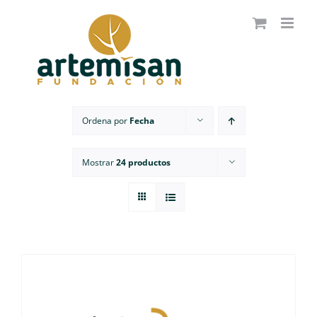
Saltar
al
contenido
Ordena por
Fecha
Mostrar
24 productos