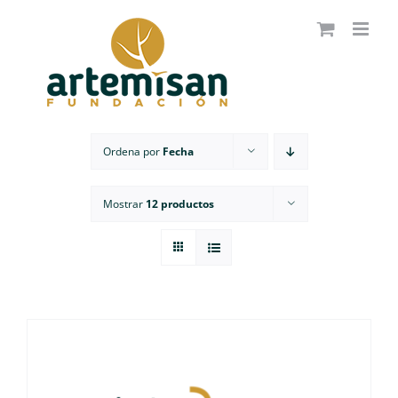
Saltar
al
contenido
Ordena por
Fecha
Mostrar
12 productos