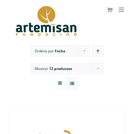
Saltar
al
contenido
Ordena por
Fecha
Mostrar
12 productos