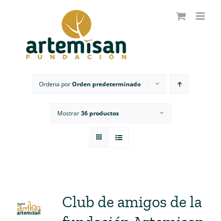
Saltar
al
contenido
Ordena por
Orden predeterminado
Mostrar
36 productos
Club de amigos de la