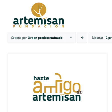
Saltar
al
contenido
Ordena por
Orden predeterminado
Mostrar
12 p