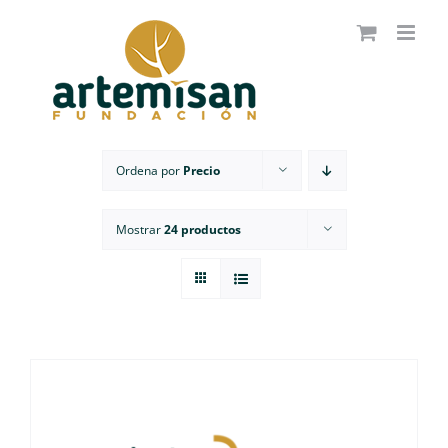
Saltar
al
contenido
Ordena por
Precio
Mostrar
24 productos